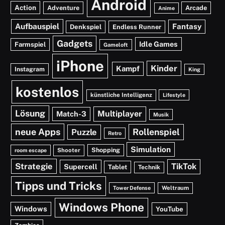
Android
Action
Adventure
Arcade
Anime
Aufbauspiel
Fantasy
Denkspiel
Endless Runner
Gadgets
Idle Games
Farmspiel
Gameloft
iPhone
Kinder
Kampf
Instagram
King
kostenlos
künstliche Intelligenz
Lifestyle
Lösung
Multiplayer
Match-3
Musik
neue Apps
Rollenspiel
Puzzle
Retro
Simulation
Shopping
Shooter
room escape
Strategie
TikTok
Supercell
Tablet
Technik
Tipps und Tricks
Weltraum
Tower Defense
Windows Phone
Windows
YouTube