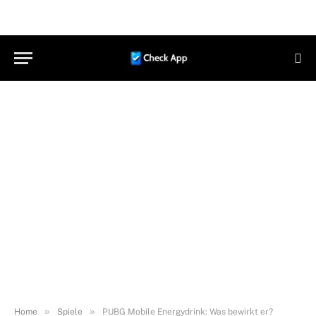
»
»
Home
Spiele
PUBG Mobile Energydrink: Was bewirkt er?