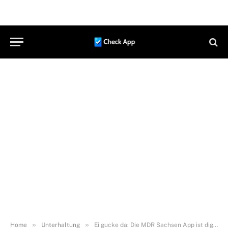
»
»
Home
Unterhaltung
Ei gucke da: Die MDR Sachsen App ist digidal (Über Radio-App)