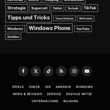
Shooter
room escape
Strategie
TikTok
Supercell
Tablet
Technik
Tipps und Tricks
Weltraum
Tower Defense
Windows Phone
Windows
YouTube
Zombies
Facebook
X
TikTok
RSS
Instagram
YouTube
(Twitter)
SPIELE
CHECK
IOS
ANDROID
WINDOWS
NEWS & REVIEWS
SERVICE
SOZIALE NETZE
UNTERHALTUNG
BILDUNG