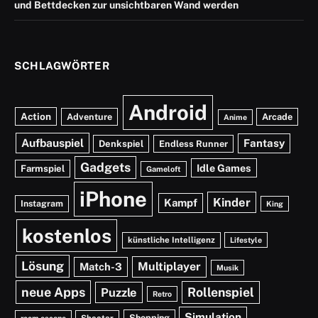
und Bettdecken zur unsichtbaren Wand werden
SCHLAGWÖRTER
Android
Action
Adventure
Arcade
Anime
Aufbauspiel
Fantasy
Denkspiel
Endless Runner
Gadgets
Idle Games
Farmspiel
Gameloft
iPhone
Kinder
Kampf
Instagram
King
kostenlos
künstliche Intelligenz
Lifestyle
Lösung
Multiplayer
Match-3
Musik
neue Apps
Rollenspiel
Puzzle
Retro
Simulation
Shopping