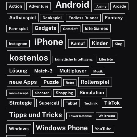
Android
Action
Adventure
Arcade
Anime
Aufbauspiel
Fantasy
Denkspiel
Endless Runner
Gadgets
Idle Games
Farmspiel
Gameloft
iPhone
Kinder
Kampf
Instagram
King
kostenlos
künstliche Intelligenz
Lifestyle
Lösung
Multiplayer
Match-3
Musik
neue Apps
Rollenspiel
Puzzle
Retro
Simulation
Shopping
Shooter
room escape
Strategie
TikTok
Supercell
Tablet
Technik
Tipps und Tricks
Weltraum
Tower Defense
Windows Phone
Windows
YouTube