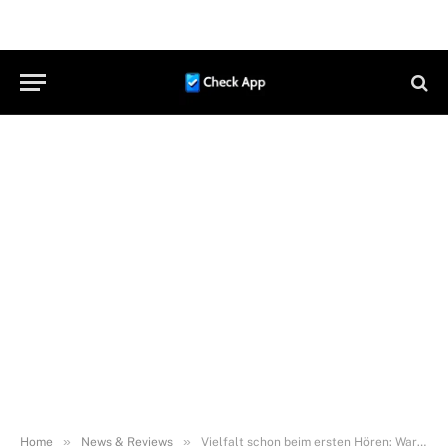
»
»
Home
News & Reviews
Vielfalt schon beim ersten Hören: Warum die neue tigerbox MINI mehr ist als nur eine Hörbox für Kinder