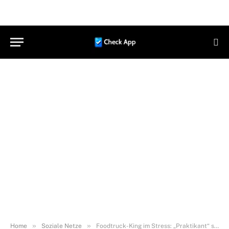
»
»
Home
Soziale Netze
Foodtruck-King im Stress: „Praktikant“ sucht Strom, Klappe kracht, Steak fliegt