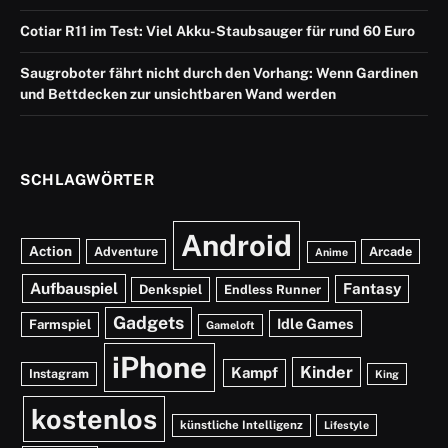
Cotiar R11 im Test: Viel Akku-Staubsauger für rund 60 Euro
Saugroboter fährt nicht durch den Vorhang: Wenn Gardinen
und Bettdecken zur unsichtbaren Wand werden
SCHLAGWÖRTER
Android
Action
Adventure
Arcade
Anime
Aufbauspiel
Fantasy
Denkspiel
Endless Runner
Gadgets
Idle Games
Farmspiel
Gameloft
iPhone
Kinder
Kampf
Instagram
King
kostenlos
künstliche Intelligenz
Lifestyle