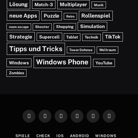
Lösung
Multiplayer
Match-3
Musik
neue Apps
Rollenspiel
Puzzle
Retro
Simulation
Shopping
Shooter
room escape
Strategie
TikTok
Supercell
Tablet
Technik
Tipps und Tricks
Weltraum
Tower Defense
Windows Phone
Windows
YouTube
Zombies
Facebook
X
TikTok
RSS
Instagram
YouTube
(Twitter)
SPIELE
CHECK
IOS
ANDROID
WINDOWS