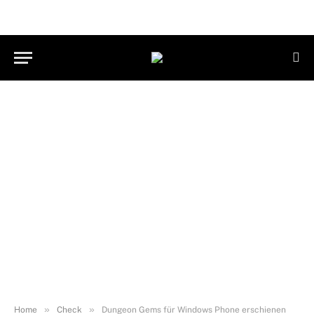
»
»
Home
Check
Dungeon Gems für Windows Phone erschienen