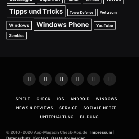
Tipps und Tricks
Weltraum
Tower Defense
Windows Phone
Windows
YouTube
Zombies
Facebook
X
TikTok
RSS
Instagram
YouTube
(Twitter)
SPIELE
CHECK
IOS
ANDROID
WINDOWS
NEWS & REVIEWS
SERVICE
SOZIALE NETZE
UNTERHALTUNG
BILDUNG
© 2010 - 2026 App-Magazin Check-App.de |
Impressum
|
Datenschutz
|
Kontakt
|
Gastautor werden