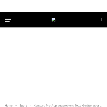
»
»
Home
Sport
Kenguru Pro App ausprobiert: Tolle Geräte, aber digitale Luft nach oben