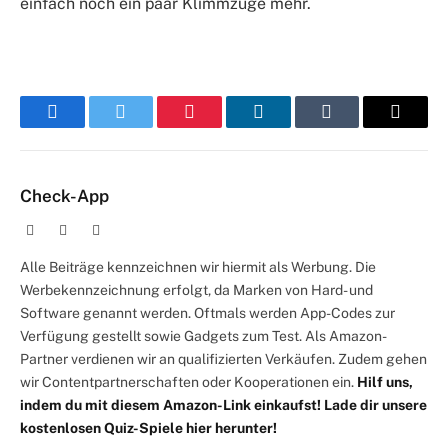
einfach noch ein paar Klimmzüge mehr.
Facebook
Twitter
Pinterest
LinkedIn
Tumblr
E-
Mail
Check-App
Website
Facebook
X
(Twitter)
Alle Beiträge kennzeichnen wir hiermit als Werbung. Die
Werbekennzeichnung erfolgt, da Marken von Hard- und
Software genannt werden. Oftmals werden App-Codes zur
Verfügung gestellt sowie Gadgets zum Test. Als Amazon-
Partner verdienen wir an qualifizierten Verkäufen. Zudem gehen
wir Contentpartnerschaften oder Kooperationen ein.
Hilf uns,
indem du mit diesem Amazon-Link einkaufst!
Lade dir unsere
kostenlosen Quiz-Spiele hier herunter!