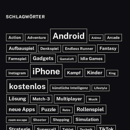
SCHLAGWÖRTER
Android
Action
Adventure
Arcade
Anime
Aufbauspiel
Fantasy
Denkspiel
Endless Runner
Gadgets
Idle Games
Farmspiel
Gameloft
iPhone
Kinder
Kampf
Instagram
King
kostenlos
künstliche Intelligenz
Lifestyle
Lösung
Multiplayer
Match-3
Musik
neue Apps
Rollenspiel
Puzzle
Retro
Simulation
Shopping
Shooter
room escape
Strategie
TikTok
Supercell
Tablet
Technik