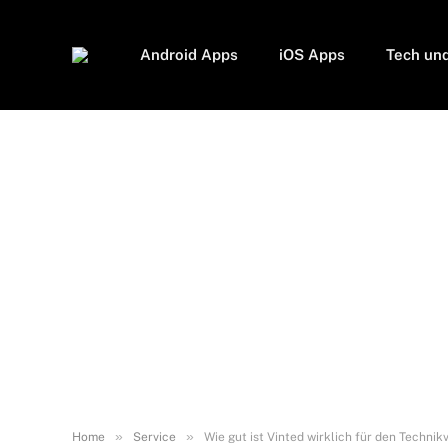
Android Apps
iOS Apps
Tech un
»
»
Home
Service
Wie gut ist Vinted wirklich für den Technik